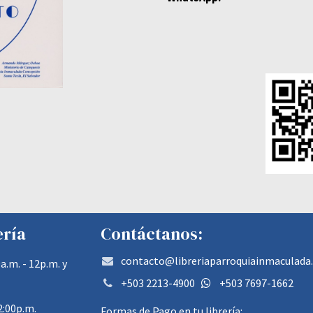
ería
Contáctanos:
contacto@libreriaparroquiainmaculada
a.m. - 12p.m. y
+503 2213-4900
+503 7697-1662
12:00p.m.
Formas de Pago en tu librería: