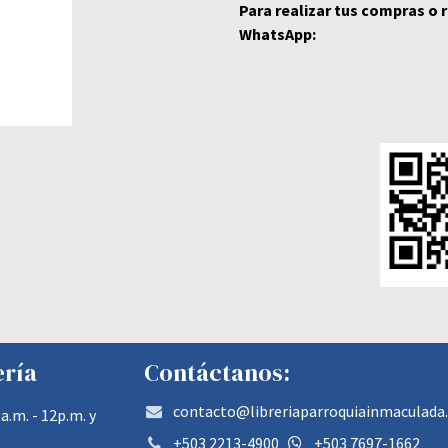
Para realizar tus compras o
WhatsApp:
ería
Contáctanos:
contacto@libreriaparroquiainmaculada
a.m. - 12p.m. y
+503 2213-4900
+503 7697-1662