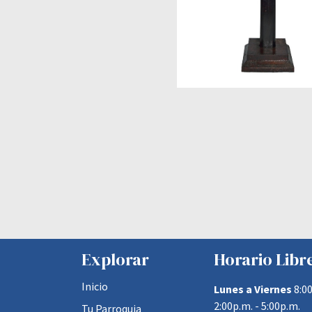
Explorar
Horario Libr
Inicio
Lunes a Viernes
8:00
2:00p.m. - 5:00p.m.
Tu Parroquia